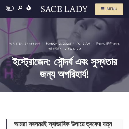
MENU
WRITTEN BY
সেস লেডি
•
MARCH 2, 2025
•
10:13 AM
•
ফিচারড
,
বিউটি কেয়ার
,
লাইফস্টাইল
•
VIEWS: 20
ইস্ট্রোজেন: সৌন্দর্য এবং সুস্থতার
জন্য অপরিহার্য!
আমরা সবসময়ই স্বাভাবিক উপায়ে ত্বকের যত্ন