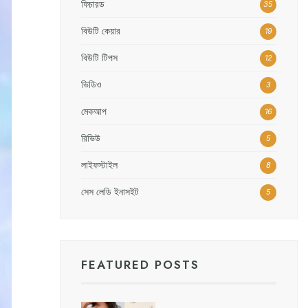
ফিচারড
35
বিউটি কেয়ার
19
বিউটি টিপস
12
ভিডিও
3
মেকআপ
16
রিভিউ
5
লাইফস্টাইল
8
সেস লেডি ইনাসইট
5
FEATURED POSTS