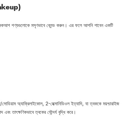
Makeup)
 মেকআপ পণ্যগুলোকে মসৃণভাবে ব্লেন্ড করুন। এর ফলে আপনি পাবেন একটি
ট/সোডিয়াম অ্যাক্রিলাইকোল, 2-হেক্সানিডিওল ইত্যাদি, যা ত্বককে ময়শ্চারাইজ
এবং তাৎক্ষণিকভাবে ত্বকের সৌন্দর্য বৃদ্ধি করে।