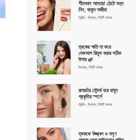
শীতকাল আসছে! ঠোটে যত্ন
নিন, থাকুন সজীব!
ট্রেন্ডিং
,
ফিচারড
,
বিউটি কেয়ার
ত্বকের ক্ষতি না করে
মেকআপ রিমুভ করার সঠিক
উপায় 🌿
ফিচারড
,
বিউটি কেয়ার
রূপচর্চায় সৌন্দর্য ধরে রাখুন
প্রকৃতির স্পর্শে
ট্রেন্ডিং
,
ফিচারড
,
বিউটি কেয়ার
ত্বককে উজ্জ্বল ও মসৃণ