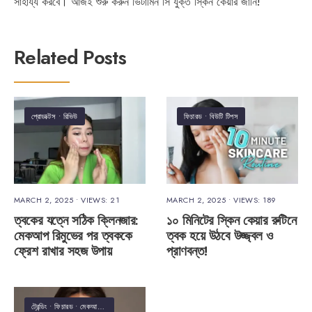
সাহায্য করবে। আজই শুরু করুন ভিটামিন সি যুক্ত স্কিন কেয়ার জার্নি!
Related Posts
প্রোডাক্টস
•
রিভিউ
ফিচারড
•
বিউটি টিপস
MARCH 2, 2025
•
VIEWS: 21
MARCH 2, 2025
•
VIEWS: 189
ত্বকের যত্নে সঠিক ক্লিনজার:
১০ মিনিটের স্কিন কেয়ার রুটিনে
মেকআপ রিমুভের পর ত্বককে
ত্বক হয়ে উঠবে উজ্জ্বল ও
ফ্রেশ রাখার সহজ উপায়
প্রাণবন্ত!
ট্রেন্ডিং
•
ফিচারড
•
মেকআপ
•
লাইফস্টাইল