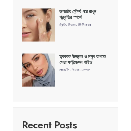
রূপচর্চায় সৌন্দর্য ধরে রাখুন
প্রকৃতির স্পর্শে
ট্রেন্ডিং
,
ফিচারড
,
বিউটি কেয়ার
ত্বককে উজ্জ্বল ও মসৃণ রাখতে
সেরা ফাউন্ডেশন গাইড
প্রোডাক্টস
,
ফিচারড
,
মেকআপ
Recent Posts